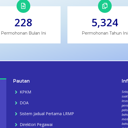
228
5,324
Permohonan Bulan Ini
Permohonan Tahun Ini
Pautan
In
KPKM
Seks
suat
lese
DOA
per
pals
Sistem Jadual Pertama LRMP
baha
meng
baha
Direktori Pegawai