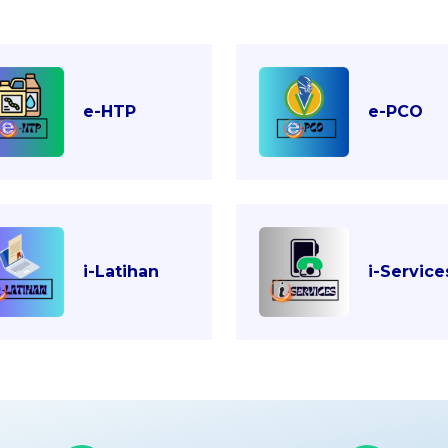
e-HTP
e-PCO
i-Latihan
i-Service