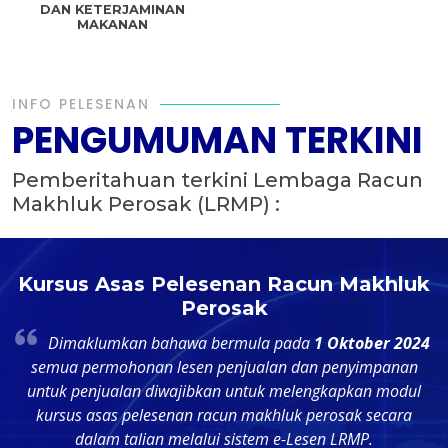
DAN KETERJAMINAN
MAKANAN
INFO PELESENAN
PENGUMUMAN TERKINI
Pemberitahuan terkini Lembaga Racun
Makhluk Perosak (LRMP) :
n
Kursus Asas Pelesenan Racun Makhluk
Perosak
Dimaklumkan bahawa bermula pada
1 Oktober 2024
t
semua permohonan lesen penjualan dan penyimpanan
untuk penjualan diwajibkan untuk melengkapkan modul
p
kursus asas pelesenan racun makhluk perosak secara
dalam talian melalui sistem e-Lesen LRMP.
d