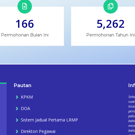
166
5,262
Permohonan Bulan Ini
Permohonan Tahun Ini
Pautan
In
KPKM
Seks
suat
lese
DOA
per
pals
Sistem Jadual Pertama LRMP
baha
meng
baha
Direktori Pegawai