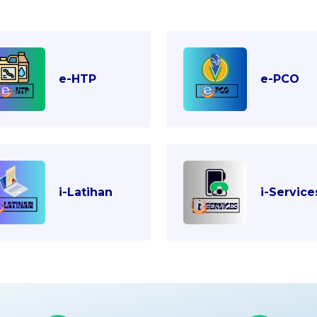
e-HTP
e-PCO
i-Latihan
i-Service