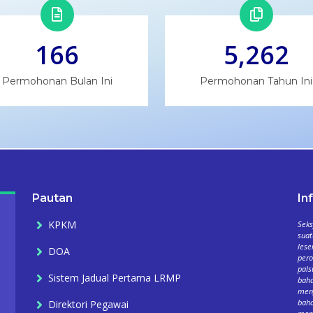
166
5,262
Permohonan Bulan Ini
Permohonan Tahun Ini
Pautan
In
KPKM
Seks
suat
lese
DOA
per
pals
Sistem Jadual Pertama LRMP
baha
meng
baha
Direktori Pegawai