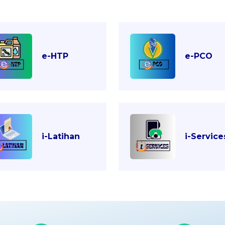
e-HTP
e-PCO
i-Latihan
i-Service