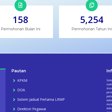
158
5,254
Permohonan Bulan Ini
Permohonan Tahun Ini
Pautan
In
KPKM
Seks
suat
lese
DOA
per
pals
Sistem Jadual Pertama LRMP
baha
meng
baha
Direktori Pegawai