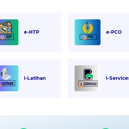
e-HTP
e-PCO
i-Latihan
i-Service