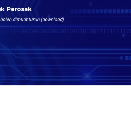
Makhluk Perosak
honan lesen penjualan dan penyimpanan untuk
acun makhluk perosak secara dalam talian melalui
enam modul ...