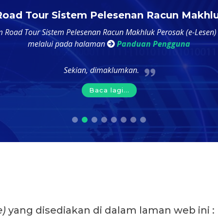
Kursus Asas Pelesenan Racun 
aklumkan bahawa bermula pada
1 Oktober 2024
semua permo
 diwajibkan untuk melengkapkan modul kursus asas pelesenan r
sistem e-Lesen LRMP.
Kegagalan untuk melengkapkan ke enam-
Baca lagi...
e)
yang disediakan di dalam laman web ini :