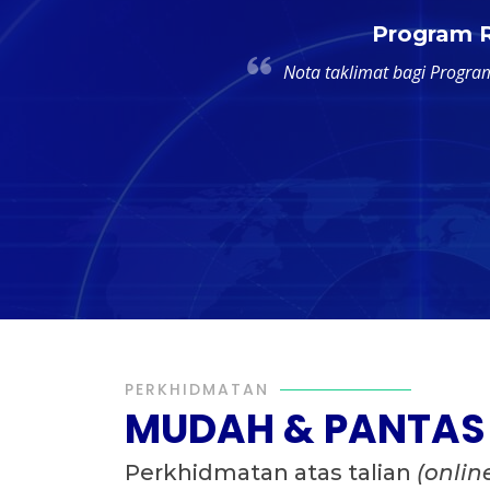
sak
at turun (download)
Dim
penjualan
PERKHIDMATAN
MUDAH & PANTAS
Perkhidmatan atas talian
(onlin