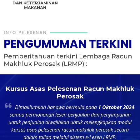
DAN KETERJAMINAN
MAKANAN
INFO PELESENAN
PENGUMUMAN TERKINI
Pemberitahuan terkini Lembaga Racun
Makhluk Perosak (LRMP) :
n
Kursus Asas Pelesenan Racun Makhluk
Perosak
Dimaklumkan bahawa bermula pada
1 Oktober 2024
t
semua permohonan lesen penjualan dan penyimpanan
untuk penjualan diwajibkan untuk melengkapkan modul
p
kursus asas pelesenan racun makhluk perosak secara
dalam talian melalui sistem e-Lesen LRMP.
d