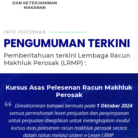
DAN KETERJAMINAN
MAKANAN
INFO PELESENAN
PENGUMUMAN TERKINI
Pemberitahuan terkini Lembaga Racun
Makhluk Perosak (LRMP) :
n
Kursus Asas Pelesenan Racun Makhluk
Perosak
Dimaklumkan bahawa bermula pada
1 Oktober 2024
t
semua permohonan lesen penjualan dan penyimpanan
untuk penjualan diwajibkan untuk melengkapkan modul
p
kursus asas pelesenan racun makhluk perosak secara
dalam talian melalui sistem e-Lesen LRMP.
d