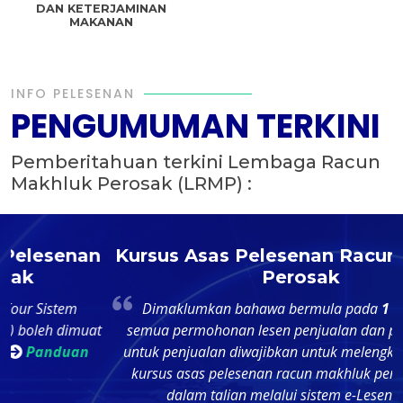
DAN KETERJAMINAN
MAKANAN
INFO PELESENAN
PENGUMUMAN TERKINI
Pemberitahuan terkini Lembaga Racun
Makhluk Perosak (LRMP) :
n
Kursus Asas Pelesenan Racun Makhluk
Perosak
Dimaklumkan bahawa bermula pada
1 Oktober 2024
t
semua permohonan lesen penjualan dan penyimpanan
untuk penjualan diwajibkan untuk melengkapkan modul
p
kursus asas pelesenan racun makhluk perosak secara
dalam talian melalui sistem e-Lesen LRMP.
d