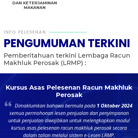
DAN KETERJAMINAN
MAKANAN
INFO PELESENAN
PENGUMUMAN TERKINI
Pemberitahuan terkini Lembaga Racun
Makhluk Perosak (LRMP) :
n
Kursus Asas Pelesenan Racun Makhluk
Perosak
Dimaklumkan bahawa bermula pada
1 Oktober 2024
t
semua permohonan lesen penjualan dan penyimpanan
untuk penjualan diwajibkan untuk melengkapkan modul
p
kursus asas pelesenan racun makhluk perosak secara
dalam talian melalui sistem e-Lesen LRMP.
d