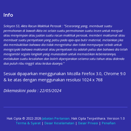
Info
Seksyen 53, Akta Racun Makhluk Perosak : "Seseorang yang, membuat suatu
permohonan di bawah Akta ini selain suatu permohonan suatu lesen untuk menjual
atau menyimpan atau jualan suatu racun makhluk perosak, memberi maklumat atau
membuat suatu pernyataan yang palsu pada apa-apa butir material, melainkan jika
dia membuktikan bahawa dia tidak mengetahui dan tidak mempunyai sebab untuk
mengesyaki bahawa maklumat atau pernyataan itu adalah palsu dan bahawa dia telah
mengambil segala langkah yang munasabah untuk memastikan kebenarannya,
melakukan suatu kesalahan dan boleh dipenjarakan selama satu tahun atau didenda
dua puluh ribu ringgit atau kedua-duanya."
Sesuai dipaparkan menggunakan Mozilla Firefox 3.0, Chrome 9.0
& ke atas dengan menggunakan resolusi 1024 x 768
Dikemaskini pada : 22/05/2024
Hak Cipta © 2022-2026
Jabatan Pertanian
. Hak Cipta Terpelihara. Version 1.0
Terma & Syarat
|
Dasar Keselamatan
|
Dasar Privasi
|
Penafian