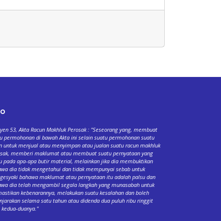
fo
yen 53, Akta Racun Makhluk Perosak : "Seseorang yang, membuat
u permohonan di bawah Akta ini selain suatu permohonan suatu
n untuk menjual atau menyimpan atau jualan suatu racun makhluk
osak, memberi maklumat atau membuat suatu pernyataan yang
u pada apa-apa butir material, melainkan jika dia membuktikan
wa dia tidak mengetahui dan tidak mempunyai sebab untuk
esyaki bahawa maklumat atau pernyataan itu adalah palsu dan
wa dia telah mengambil segala langkah yang munasabah untuk
stikan kebenarannya, melakukan suatu kesalahan dan boleh
njarakan selama satu tahun atau didenda dua puluh ribu ringgit
 kedua-duanya."