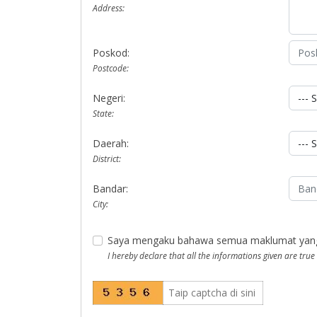
Address:
Poskod:
Postcode:
Negeri:
State:
Daerah:
District:
Bandar:
City:
Saya mengaku bahawa semua maklumat yang di
I hereby declare that all the informations given are true