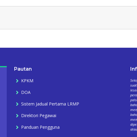
Pautan
In
KPKM
Seks
suat
lese
DOA
per
pals
Sistem Jadual Pertama LRMP
baha
meng
baha
Direktori Pegawai
mema
dipe
Panduan Pengguna
atau