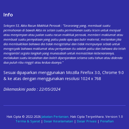
Info
Seksyen 53, Akta Racun Makhluk Perosak : "Seseorang yang, membuat suatu
permohonan di bawah Akta ini selain suatu permohonan suatu lesen untuk menjual
atau menyimpan atau jualan suatu racun makhluk perosak, memberi maklumat atau
membuat suatu pernyataan yang palsu pada apa-apa butir material, melainkan jika
dia membuktikan bahawa dia tidak mengetahui dan tidak mempunyai sebab untuk
mengesyaki bahawa maklumat atau pernyataan itu adalah palsu dan bahawa dia telah
mengambil segala langkah yang munasabah untuk memastikan kebenarannya,
melakukan suatu kesalahan dan boleh dipenjarakan selama satu tahun atau didenda
dua puluh ribu ringgit atau kedua-duanya."
Sesuai dipaparkan menggunakan Mozilla Firefox 3.0, Chrome 9.0
& ke atas dengan menggunakan resolusi 1024 x 768
Dikemaskini pada : 22/05/2024
Hak Cipta © 2022-2026
Jabatan Pertanian
. Hak Cipta Terpelihara. Version 1.0
Terma & Syarat
|
Dasar Keselamatan
|
Dasar Privasi
|
Penafian