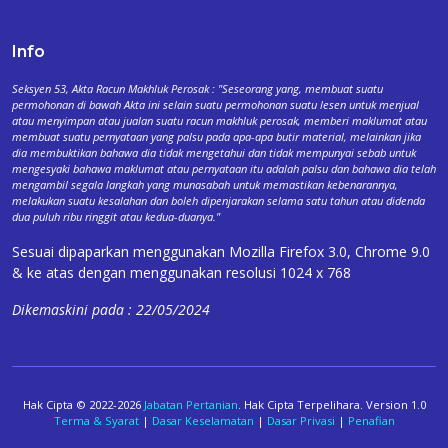
Info
Seksyen 53, Akta Racun Makhluk Perosak : "Seseorang yang, membuat suatu
permohonan di bawah Akta ini selain suatu permohonan suatu lesen untuk menjual
atau menyimpan atau jualan suatu racun makhluk perosak, memberi maklumat atau
membuat suatu pernyataan yang palsu pada apa-apa butir material, melainkan jika
dia membuktikan bahawa dia tidak mengetahui dan tidak mempunyai sebab untuk
mengesyaki bahawa maklumat atau pernyataan itu adalah palsu dan bahawa dia telah
mengambil segala langkah yang munasabah untuk memastikan kebenarannya,
melakukan suatu kesalahan dan boleh dipenjarakan selama satu tahun atau didenda
dua puluh ribu ringgit atau kedua-duanya."
Sesuai dipaparkan menggunakan Mozilla Firefox 3.0, Chrome 9.0
& ke atas dengan menggunakan resolusi 1024 x 768
Dikemaskini pada : 22/05/2024
Hak Cipta © 2022-2026
Jabatan Pertanian
. Hak Cipta Terpelihara. Version 1.0
Terma & Syarat
|
Dasar Keselamatan
|
Dasar Privasi
|
Penafian