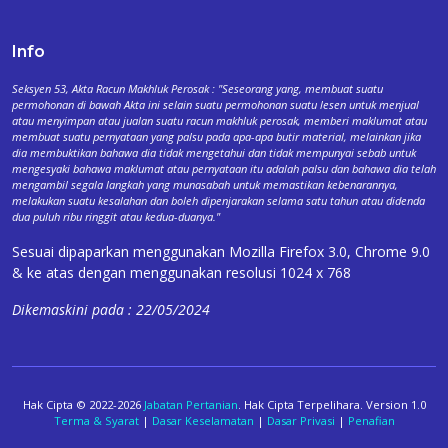
Info
Seksyen 53, Akta Racun Makhluk Perosak : "Seseorang yang, membuat suatu
permohonan di bawah Akta ini selain suatu permohonan suatu lesen untuk menjual
atau menyimpan atau jualan suatu racun makhluk perosak, memberi maklumat atau
membuat suatu pernyataan yang palsu pada apa-apa butir material, melainkan jika
dia membuktikan bahawa dia tidak mengetahui dan tidak mempunyai sebab untuk
mengesyaki bahawa maklumat atau pernyataan itu adalah palsu dan bahawa dia telah
mengambil segala langkah yang munasabah untuk memastikan kebenarannya,
melakukan suatu kesalahan dan boleh dipenjarakan selama satu tahun atau didenda
dua puluh ribu ringgit atau kedua-duanya."
Sesuai dipaparkan menggunakan Mozilla Firefox 3.0, Chrome 9.0
& ke atas dengan menggunakan resolusi 1024 x 768
Dikemaskini pada : 22/05/2024
Hak Cipta © 2022-2026
Jabatan Pertanian
. Hak Cipta Terpelihara. Version 1.0
Terma & Syarat
|
Dasar Keselamatan
|
Dasar Privasi
|
Penafian