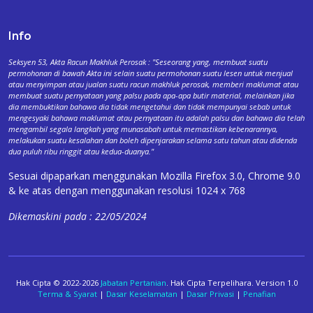
Info
Seksyen 53, Akta Racun Makhluk Perosak : "Seseorang yang, membuat suatu
permohonan di bawah Akta ini selain suatu permohonan suatu lesen untuk menjual
atau menyimpan atau jualan suatu racun makhluk perosak, memberi maklumat atau
membuat suatu pernyataan yang palsu pada apa-apa butir material, melainkan jika
dia membuktikan bahawa dia tidak mengetahui dan tidak mempunyai sebab untuk
mengesyaki bahawa maklumat atau pernyataan itu adalah palsu dan bahawa dia telah
mengambil segala langkah yang munasabah untuk memastikan kebenarannya,
melakukan suatu kesalahan dan boleh dipenjarakan selama satu tahun atau didenda
dua puluh ribu ringgit atau kedua-duanya."
Sesuai dipaparkan menggunakan Mozilla Firefox 3.0, Chrome 9.0
& ke atas dengan menggunakan resolusi 1024 x 768
Dikemaskini pada : 22/05/2024
Hak Cipta © 2022-2026
Jabatan Pertanian
. Hak Cipta Terpelihara. Version 1.0
Terma & Syarat
|
Dasar Keselamatan
|
Dasar Privasi
|
Penafian