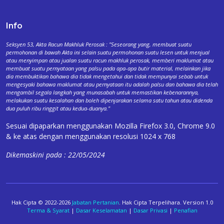
Info
Seksyen 53, Akta Racun Makhluk Perosak : "Seseorang yang, membuat suatu
permohonan di bawah Akta ini selain suatu permohonan suatu lesen untuk menjual
atau menyimpan atau jualan suatu racun makhluk perosak, memberi maklumat atau
membuat suatu pernyataan yang palsu pada apa-apa butir material, melainkan jika
dia membuktikan bahawa dia tidak mengetahui dan tidak mempunyai sebab untuk
mengesyaki bahawa maklumat atau pernyataan itu adalah palsu dan bahawa dia telah
mengambil segala langkah yang munasabah untuk memastikan kebenarannya,
melakukan suatu kesalahan dan boleh dipenjarakan selama satu tahun atau didenda
dua puluh ribu ringgit atau kedua-duanya."
Sesuai dipaparkan menggunakan Mozilla Firefox 3.0, Chrome 9.0
& ke atas dengan menggunakan resolusi 1024 x 768
Dikemaskini pada : 22/05/2024
Hak Cipta © 2022-2026
Jabatan Pertanian
. Hak Cipta Terpelihara. Version 1.0
Terma & Syarat
|
Dasar Keselamatan
|
Dasar Privasi
|
Penafian