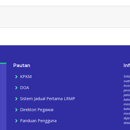
Pautan
In
KPKM
Seks
suat
lese
DOA
per
pals
Sistem Jadual Pertama LRMP
baha
meng
baha
Direktori Pegawai
mema
dipe
Panduan Pengguna
atau