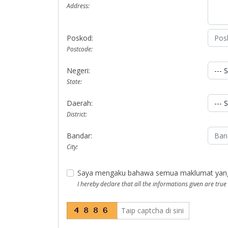
Address:
Poskod:
Postcode:
Negeri:
State:
Daerah:
District:
Bandar:
City:
Saya mengaku bahawa semua maklumat yang di
I hereby declare that all the informations given are true