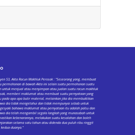
fo
yen 53, Akta Racun Makhluk Perosak : "Seseorang yang, membuat
u permohonan di bawah Akta ini selain suatu permohonan suatu
n untuk menjual atau menyimpan atau jualan suatu racun makhluk
osak, memberi maklumat atau membuat suatu pernyataan yang
u pada apa-apa butir material, melainkan jika dia membuktikan
wa dia tidak mengetahui dan tidak mempunyai sebab untuk
esyaki bahawa maklumat atau pernyataan itu adalah palsu dan
wa dia telah mengambil segala langkah yang munasabah untuk
stikan kebenarannya, melakukan suatu kesalahan dan boleh
njarakan selama satu tahun atau didenda dua puluh ribu ringgit
 kedua-duanya."