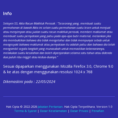
Info
Seksyen 53, Akta Racun Makhluk Perosak : "Seseorang yang, membuat suatu
permohonan di bawah Akta ini selain suatu permohonan suatu lesen untuk menjual
atau menyimpan atau jualan suatu racun makhluk perosak, memberi maklumat atau
membuat suatu pernyataan yang palsu pada apa-apa butir material, melainkan jika
dia membuktikan bahawa dia tidak mengetahui dan tidak mempunyai sebab untuk
mengesyaki bahawa maklumat atau pernyataan itu adalah palsu dan bahawa dia telah
mengambil segala langkah yang munasabah untuk memastikan kebenarannya,
melakukan suatu kesalahan dan boleh dipenjarakan selama satu tahun atau didenda
dua puluh ribu ringgit atau kedua-duanya."
Sesuai dipaparkan menggunakan Mozilla Firefox 3.0, Chrome 9.0
& ke atas dengan menggunakan resolusi 1024 x 768
Dikemaskini pada : 22/05/2024
Hak Cipta © 2022-2026
Jabatan Pertanian
. Hak Cipta Terpelihara. Version 1.0
Terma & Syarat
|
Dasar Keselamatan
|
Dasar Privasi
|
Penafian