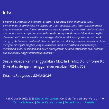
Info
Seksyen 53, Akta Racun Makhluk Perosak : "Seseorang yang, membuat suatu
permohonan di bawah Akta ini selain suatu permohonan suatu lesen untuk menjual
atau menyimpan atau jualan suatu racun makhluk perosak, memberi maklumat atau
membuat suatu pernyataan yang palsu pada apa-apa butir material, melainkan jika
dia membuktikan bahawa dia tidak mengetahui dan tidak mempunyai sebab untuk
mengesyaki bahawa maklumat atau pernyataan itu adalah palsu dan bahawa dia telah
mengambil segala langkah yang munasabah untuk memastikan kebenarannya,
melakukan suatu kesalahan dan boleh dipenjarakan selama satu tahun atau didenda
dua puluh ribu ringgit atau kedua-duanya."
Sesuai dipaparkan menggunakan Mozilla Firefox 3.0, Chrome 9.0
& ke atas dengan menggunakan resolusi 1024 x 768
Dikemaskini pada : 22/05/2024
Hak Cipta © 2022-2026
Jabatan Pertanian
. Hak Cipta Terpelihara. Version 1.0
Terma & Syarat
|
Dasar Keselamatan
|
Dasar Privasi
|
Penafian