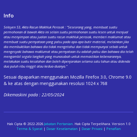
Info
Seksyen 53, Akta Racun Makhluk Perosak : "Seseorang yang, membuat suatu
permohonan di bawah Akta ini selain suatu permohonan suatu lesen untuk menjual
atau menyimpan atau jualan suatu racun makhluk perosak, memberi maklumat atau
membuat suatu pernyataan yang palsu pada apa-apa butir material, melainkan jika
dia membuktikan bahawa dia tidak mengetahui dan tidak mempunyai sebab untuk
mengesyaki bahawa maklumat atau pernyataan itu adalah palsu dan bahawa dia telah
mengambil segala langkah yang munasabah untuk memastikan kebenarannya,
melakukan suatu kesalahan dan boleh dipenjarakan selama satu tahun atau didenda
dua puluh ribu ringgit atau kedua-duanya."
Sesuai dipaparkan menggunakan Mozilla Firefox 3.0, Chrome 9.0
& ke atas dengan menggunakan resolusi 1024 x 768
Dikemaskini pada : 22/05/2024
Hak Cipta © 2022-2026
Jabatan Pertanian
. Hak Cipta Terpelihara. Version 1.0
Terma & Syarat
|
Dasar Keselamatan
|
Dasar Privasi
|
Penafian