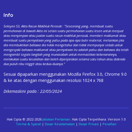
Info
Seksyen 53, Akta Racun Makhluk Perosak : "Seseorang yang, membuat suatu
permohonan di bawah Akta ini selain suatu permohonan suatu lesen untuk menjual
atau menyimpan atau jualan suatu racun makhluk perosak, memberi maklumat atau
membuat suatu pernyataan yang palsu pada apa-apa butir material, melainkan jika
dia membuktikan bahawa dia tidak mengetahui dan tidak mempunyai sebab untuk
mengesyaki bahawa maklumat atau pernyataan itu adalah palsu dan bahawa dia telah
mengambil segala langkah yang munasabah untuk memastikan kebenarannya,
melakukan suatu kesalahan dan boleh dipenjarakan selama satu tahun atau didenda
dua puluh ribu ringgit atau kedua-duanya."
Sesuai dipaparkan menggunakan Mozilla Firefox 3.0, Chrome 9.0
& ke atas dengan menggunakan resolusi 1024 x 768
Dikemaskini pada : 22/05/2024
Hak Cipta © 2022-2026
Jabatan Pertanian
. Hak Cipta Terpelihara. Version 1.0
Terma & Syarat
|
Dasar Keselamatan
|
Dasar Privasi
|
Penafian