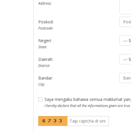
Address:
Poskod:
Postcode:
Negeri:
State:
Daerah:
District:
Bandar:
City:
Saya mengaku bahawa semua maklumat yang di
I hereby declare that all the informations given are true