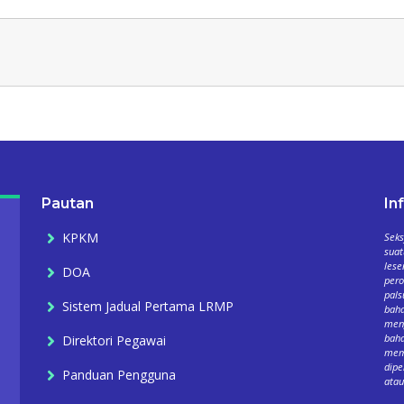
Pautan
In
KPKM
Seks
suat
lese
DOA
per
pals
Sistem Jadual Pertama LRMP
baha
meng
baha
Direktori Pegawai
mema
dipe
Panduan Pengguna
atau