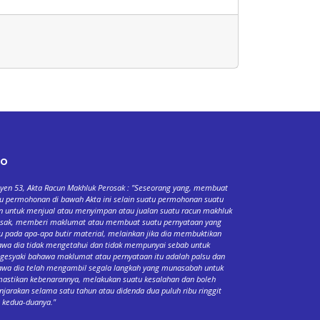
fo
yen 53, Akta Racun Makhluk Perosak : "Seseorang yang, membuat
u permohonan di bawah Akta ini selain suatu permohonan suatu
n untuk menjual atau menyimpan atau jualan suatu racun makhluk
osak, memberi maklumat atau membuat suatu pernyataan yang
u pada apa-apa butir material, melainkan jika dia membuktikan
wa dia tidak mengetahui dan tidak mempunyai sebab untuk
esyaki bahawa maklumat atau pernyataan itu adalah palsu dan
wa dia telah mengambil segala langkah yang munasabah untuk
stikan kebenarannya, melakukan suatu kesalahan dan boleh
njarakan selama satu tahun atau didenda dua puluh ribu ringgit
 kedua-duanya."