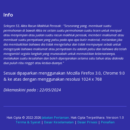
Info
Seksyen 53, Akta Racun Makhluk Perosak : "Seseorang yang, membuat suatu
permohonan di bawah Akta ini selain suatu permohonan suatu lesen untuk menjual
atau menyimpan atau jualan suatu racun makhluk perosak, memberi maklumat atau
membuat suatu pernyataan yang palsu pada apa-apa butir material, melainkan jika
dia membuktikan bahawa dia tidak mengetahui dan tidak mempunyai sebab untuk
mengesyaki bahawa maklumat atau pernyataan itu adalah palsu dan bahawa dia telah
mengambil segala langkah yang munasabah untuk memastikan kebenarannya,
melakukan suatu kesalahan dan boleh dipenjarakan selama satu tahun atau didenda
dua puluh ribu ringgit atau kedua-duanya."
Sesuai dipaparkan menggunakan Mozilla Firefox 3.0, Chrome 9.0
& ke atas dengan menggunakan resolusi 1024 x 768
Dikemaskini pada : 22/05/2024
Hak Cipta © 2022-2026
Jabatan Pertanian
. Hak Cipta Terpelihara. Version 1.0
Terma & Syarat
|
Dasar Keselamatan
|
Dasar Privasi
|
Penafian