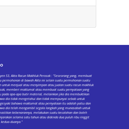
fo
yen 53, Akta Racun Makhluk Perosak : "Seseorang yang, membuat
u permohonan di bawah Akta ini selain suatu permohonan suatu
n untuk menjual atau menyimpan atau jualan suatu racun makhluk
osak, memberi maklumat atau membuat suatu pernyataan yang
u pada apa-apa butir material, melainkan jika dia membuktikan
wa dia tidak mengetahui dan tidak mempunyai sebab untuk
esyaki bahawa maklumat atau pernyataan itu adalah palsu dan
wa dia telah mengambil segala langkah yang munasabah untuk
stikan kebenarannya, melakukan suatu kesalahan dan boleh
njarakan selama satu tahun atau didenda dua puluh ribu ringgit
 kedua-duanya."