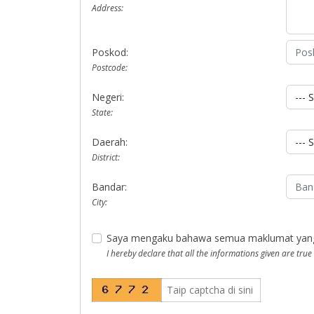
Address:
Poskod:
Postcode:
Negeri:
State:
Daerah:
District:
Bandar:
City:
Saya mengaku bahawa semua maklumat yang di
I hereby declare that all the informations given are true