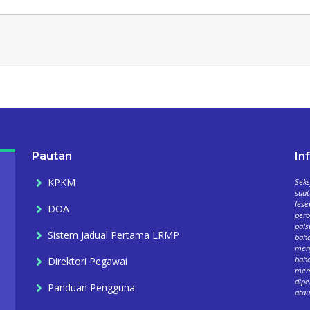
Pautan
In
KPKM
Seks
suat
lese
DOA
per
pals
Sistem Jadual Pertama LRMP
baha
meng
baha
Direktori Pegawai
mema
dipe
Panduan Pengguna
atau