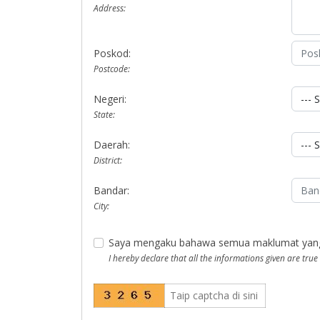
Address:
Poskod:
Postcode:
Negeri:
State:
Daerah:
District:
Bandar:
City:
Saya mengaku bahawa semua maklumat yang di
I hereby declare that all the informations given are true