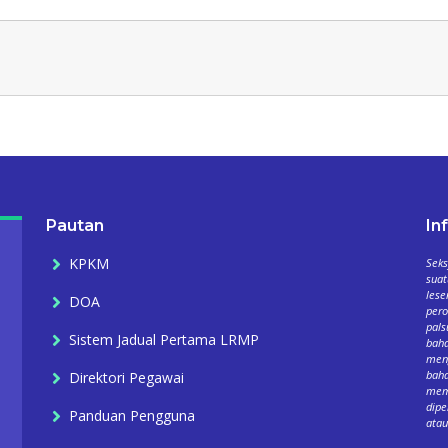
Pautan
In
KPKM
Seks
suat
lese
DOA
per
pals
Sistem Jadual Pertama LRMP
baha
meng
baha
Direktori Pegawai
mema
dipe
Panduan Pengguna
atau