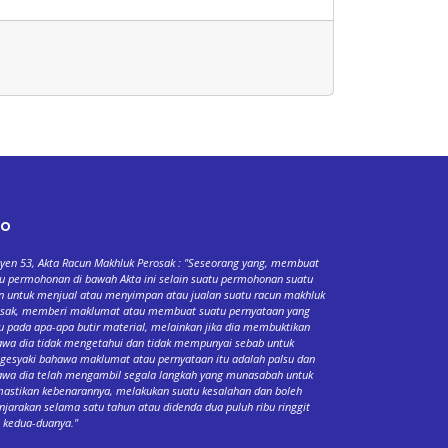
fo
yen 53, Akta Racun Makhluk Perosak : "Seseorang yang, membuat
u permohonan di bawah Akta ini selain suatu permohonan suatu
n untuk menjual atau menyimpan atau jualan suatu racun makhluk
osak, memberi maklumat atau membuat suatu pernyataan yang
u pada apa-apa butir material, melainkan jika dia membuktikan
wa dia tidak mengetahui dan tidak mempunyai sebab untuk
esyaki bahawa maklumat atau pernyataan itu adalah palsu dan
wa dia telah mengambil segala langkah yang munasabah untuk
stikan kebenarannya, melakukan suatu kesalahan dan boleh
njarakan selama satu tahun atau didenda dua puluh ribu ringgit
 kedua-duanya."