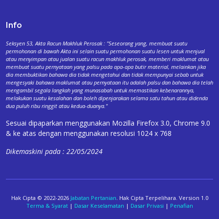
Info
Seksyen 53, Akta Racun Makhluk Perosak : "Seseorang yang, membuat suatu
permohonan di bawah Akta ini selain suatu permohonan suatu lesen untuk menjual
atau menyimpan atau jualan suatu racun makhluk perosak, memberi maklumat atau
membuat suatu pernyataan yang palsu pada apa-apa butir material, melainkan jika
dia membuktikan bahawa dia tidak mengetahui dan tidak mempunyai sebab untuk
mengesyaki bahawa maklumat atau pernyataan itu adalah palsu dan bahawa dia telah
mengambil segala langkah yang munasabah untuk memastikan kebenarannya,
melakukan suatu kesalahan dan boleh dipenjarakan selama satu tahun atau didenda
dua puluh ribu ringgit atau kedua-duanya."
Sesuai dipaparkan menggunakan Mozilla Firefox 3.0, Chrome 9.0
& ke atas dengan menggunakan resolusi 1024 x 768
Dikemaskini pada : 22/05/2024
Hak Cipta © 2022-2026
Jabatan Pertanian
. Hak Cipta Terpelihara. Version 1.0
Terma & Syarat
|
Dasar Keselamatan
|
Dasar Privasi
|
Penafian