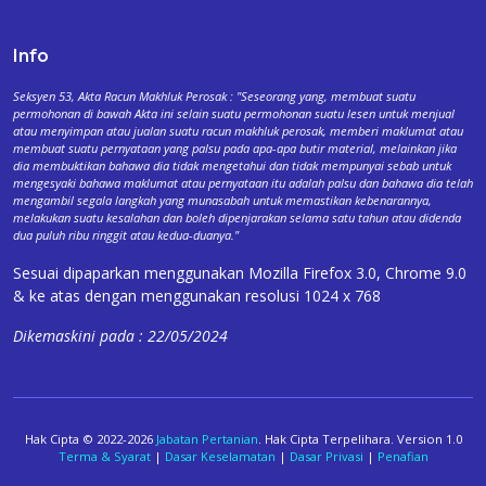
Info
Seksyen 53, Akta Racun Makhluk Perosak : "Seseorang yang, membuat suatu
permohonan di bawah Akta ini selain suatu permohonan suatu lesen untuk menjual
atau menyimpan atau jualan suatu racun makhluk perosak, memberi maklumat atau
membuat suatu pernyataan yang palsu pada apa-apa butir material, melainkan jika
dia membuktikan bahawa dia tidak mengetahui dan tidak mempunyai sebab untuk
mengesyaki bahawa maklumat atau pernyataan itu adalah palsu dan bahawa dia telah
mengambil segala langkah yang munasabah untuk memastikan kebenarannya,
melakukan suatu kesalahan dan boleh dipenjarakan selama satu tahun atau didenda
dua puluh ribu ringgit atau kedua-duanya."
Sesuai dipaparkan menggunakan Mozilla Firefox 3.0, Chrome 9.0
& ke atas dengan menggunakan resolusi 1024 x 768
Dikemaskini pada : 22/05/2024
Hak Cipta © 2022-2026
Jabatan Pertanian
. Hak Cipta Terpelihara. Version 1.0
Terma & Syarat
|
Dasar Keselamatan
|
Dasar Privasi
|
Penafian