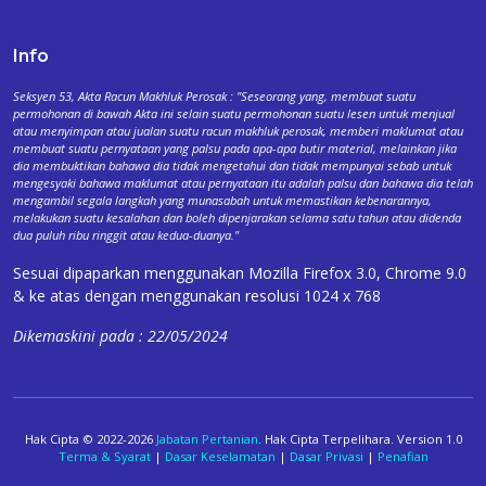
Info
Seksyen 53, Akta Racun Makhluk Perosak : "Seseorang yang, membuat suatu
permohonan di bawah Akta ini selain suatu permohonan suatu lesen untuk menjual
atau menyimpan atau jualan suatu racun makhluk perosak, memberi maklumat atau
membuat suatu pernyataan yang palsu pada apa-apa butir material, melainkan jika
dia membuktikan bahawa dia tidak mengetahui dan tidak mempunyai sebab untuk
mengesyaki bahawa maklumat atau pernyataan itu adalah palsu dan bahawa dia telah
mengambil segala langkah yang munasabah untuk memastikan kebenarannya,
melakukan suatu kesalahan dan boleh dipenjarakan selama satu tahun atau didenda
dua puluh ribu ringgit atau kedua-duanya."
Sesuai dipaparkan menggunakan Mozilla Firefox 3.0, Chrome 9.0
& ke atas dengan menggunakan resolusi 1024 x 768
Dikemaskini pada : 22/05/2024
Hak Cipta © 2022-2026
Jabatan Pertanian
. Hak Cipta Terpelihara. Version 1.0
Terma & Syarat
|
Dasar Keselamatan
|
Dasar Privasi
|
Penafian