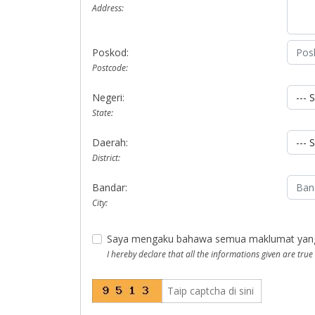
Address:
Poskod:
Postcode:
Negeri:
State:
Daerah:
District:
Bandar:
City:
Saya mengaku bahawa semua maklumat yang di
I hereby declare that all the informations given are true