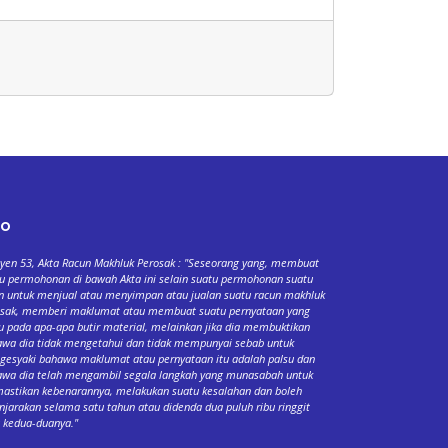
fo
yen 53, Akta Racun Makhluk Perosak : "Seseorang yang, membuat
u permohonan di bawah Akta ini selain suatu permohonan suatu
n untuk menjual atau menyimpan atau jualan suatu racun makhluk
osak, memberi maklumat atau membuat suatu pernyataan yang
u pada apa-apa butir material, melainkan jika dia membuktikan
wa dia tidak mengetahui dan tidak mempunyai sebab untuk
esyaki bahawa maklumat atau pernyataan itu adalah palsu dan
wa dia telah mengambil segala langkah yang munasabah untuk
stikan kebenarannya, melakukan suatu kesalahan dan boleh
njarakan selama satu tahun atau didenda dua puluh ribu ringgit
 kedua-duanya."