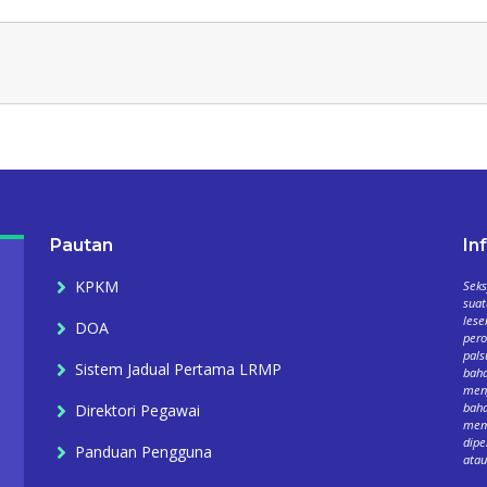
Pautan
In
KPKM
Seks
suat
lese
DOA
per
pals
Sistem Jadual Pertama LRMP
baha
meng
baha
Direktori Pegawai
mema
dipe
Panduan Pengguna
atau