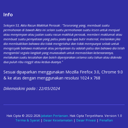
Info
Seksyen 53, Akta Racun Makhluk Perosak : "Seseorang yang, membuat suatu
permohonan di bawah Akta ini selain suatu permohonan suatu lesen untuk menjual
atau menyimpan atau jualan suatu racun makhluk perosak, memberi maklumat atau
membuat suatu pernyataan yang palsu pada apa-apa butir material, melainkan jika
dia membuktikan bahawa dia tidak mengetahui dan tidak mempunyai sebab untuk
mengesyaki bahawa maklumat atau pernyataan itu adalah palsu dan bahawa dia telah
mengambil segala langkah yang munasabah untuk memastikan kebenarannya,
melakukan suatu kesalahan dan boleh dipenjarakan selama satu tahun atau didenda
dua puluh ribu ringgit atau kedua-duanya."
Sesuai dipaparkan menggunakan Mozilla Firefox 3.0, Chrome 9.0
& ke atas dengan menggunakan resolusi 1024 x 768
Dikemaskini pada : 22/05/2024
Hak Cipta © 2022-2026
Jabatan Pertanian
. Hak Cipta Terpelihara. Version 1.0
Terma & Syarat
|
Dasar Keselamatan
|
Dasar Privasi
|
Penafian