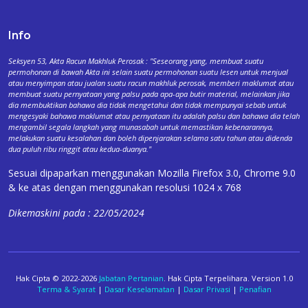
Info
Seksyen 53, Akta Racun Makhluk Perosak : "Seseorang yang, membuat suatu
permohonan di bawah Akta ini selain suatu permohonan suatu lesen untuk menjual
atau menyimpan atau jualan suatu racun makhluk perosak, memberi maklumat atau
membuat suatu pernyataan yang palsu pada apa-apa butir material, melainkan jika
dia membuktikan bahawa dia tidak mengetahui dan tidak mempunyai sebab untuk
mengesyaki bahawa maklumat atau pernyataan itu adalah palsu dan bahawa dia telah
mengambil segala langkah yang munasabah untuk memastikan kebenarannya,
melakukan suatu kesalahan dan boleh dipenjarakan selama satu tahun atau didenda
dua puluh ribu ringgit atau kedua-duanya."
Sesuai dipaparkan menggunakan Mozilla Firefox 3.0, Chrome 9.0
& ke atas dengan menggunakan resolusi 1024 x 768
Dikemaskini pada : 22/05/2024
Hak Cipta © 2022-2026
Jabatan Pertanian
. Hak Cipta Terpelihara. Version 1.0
Terma & Syarat
|
Dasar Keselamatan
|
Dasar Privasi
|
Penafian