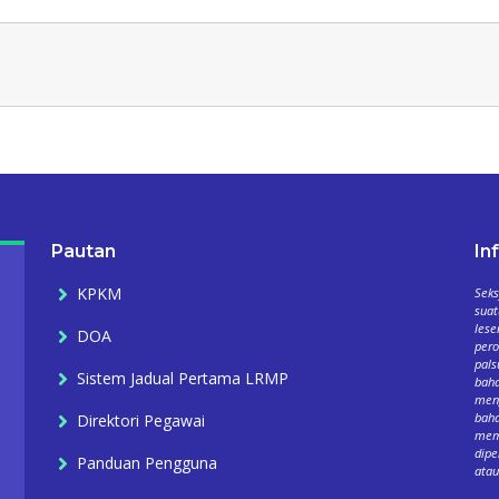
Pautan
In
KPKM
Seks
suat
lese
DOA
per
pals
Sistem Jadual Pertama LRMP
baha
meng
baha
Direktori Pegawai
mema
dipe
Panduan Pengguna
atau