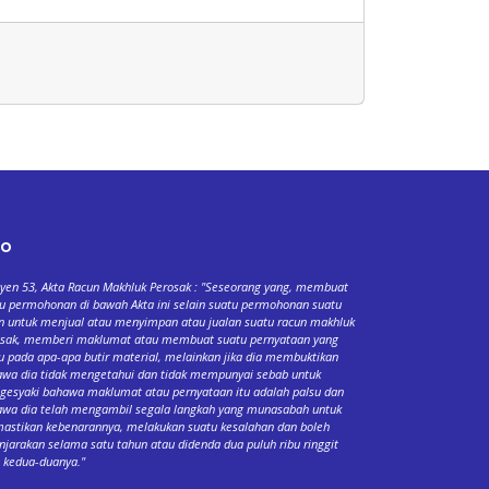
fo
yen 53, Akta Racun Makhluk Perosak : "Seseorang yang, membuat
u permohonan di bawah Akta ini selain suatu permohonan suatu
n untuk menjual atau menyimpan atau jualan suatu racun makhluk
osak, memberi maklumat atau membuat suatu pernyataan yang
u pada apa-apa butir material, melainkan jika dia membuktikan
wa dia tidak mengetahui dan tidak mempunyai sebab untuk
esyaki bahawa maklumat atau pernyataan itu adalah palsu dan
wa dia telah mengambil segala langkah yang munasabah untuk
stikan kebenarannya, melakukan suatu kesalahan dan boleh
njarakan selama satu tahun atau didenda dua puluh ribu ringgit
 kedua-duanya."