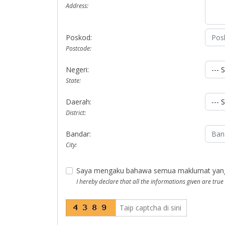
Address:
Poskod:
Postcode:
Negeri:
State:
Daerah:
District:
Bandar:
City:
Saya mengaku bahawa semua maklumat yang di
I hereby declare that all the informations given are true