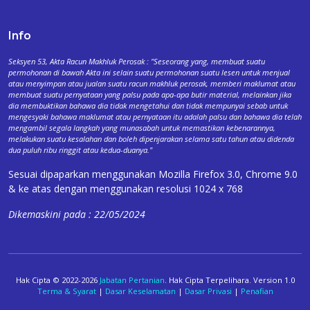
Info
Seksyen 53, Akta Racun Makhluk Perosak : "Seseorang yang, membuat suatu
permohonan di bawah Akta ini selain suatu permohonan suatu lesen untuk menjual
atau menyimpan atau jualan suatu racun makhluk perosak, memberi maklumat atau
membuat suatu pernyataan yang palsu pada apa-apa butir material, melainkan jika
dia membuktikan bahawa dia tidak mengetahui dan tidak mempunyai sebab untuk
mengesyaki bahawa maklumat atau pernyataan itu adalah palsu dan bahawa dia telah
mengambil segala langkah yang munasabah untuk memastikan kebenarannya,
melakukan suatu kesalahan dan boleh dipenjarakan selama satu tahun atau didenda
dua puluh ribu ringgit atau kedua-duanya."
Sesuai dipaparkan menggunakan Mozilla Firefox 3.0, Chrome 9.0
& ke atas dengan menggunakan resolusi 1024 x 768
Dikemaskini pada : 22/05/2024
Hak Cipta © 2022-2026
Jabatan Pertanian
. Hak Cipta Terpelihara. Version 1.0
Terma & Syarat
|
Dasar Keselamatan
|
Dasar Privasi
|
Penafian