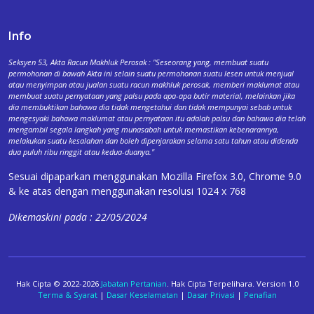
Info
Seksyen 53, Akta Racun Makhluk Perosak : "Seseorang yang, membuat suatu
permohonan di bawah Akta ini selain suatu permohonan suatu lesen untuk menjual
atau menyimpan atau jualan suatu racun makhluk perosak, memberi maklumat atau
membuat suatu pernyataan yang palsu pada apa-apa butir material, melainkan jika
dia membuktikan bahawa dia tidak mengetahui dan tidak mempunyai sebab untuk
mengesyaki bahawa maklumat atau pernyataan itu adalah palsu dan bahawa dia telah
mengambil segala langkah yang munasabah untuk memastikan kebenarannya,
melakukan suatu kesalahan dan boleh dipenjarakan selama satu tahun atau didenda
dua puluh ribu ringgit atau kedua-duanya."
Sesuai dipaparkan menggunakan Mozilla Firefox 3.0, Chrome 9.0
& ke atas dengan menggunakan resolusi 1024 x 768
Dikemaskini pada : 22/05/2024
Hak Cipta © 2022-2026
Jabatan Pertanian
. Hak Cipta Terpelihara. Version 1.0
Terma & Syarat
|
Dasar Keselamatan
|
Dasar Privasi
|
Penafian