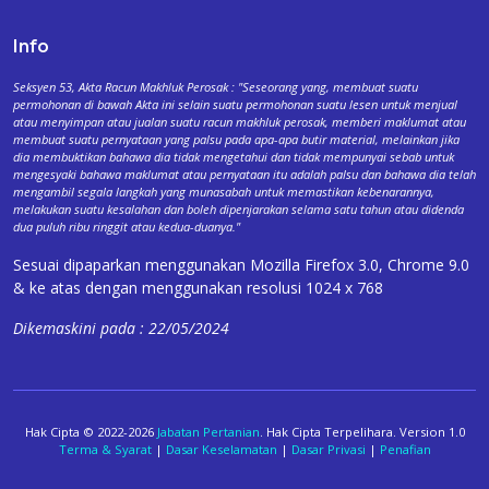
Info
Seksyen 53, Akta Racun Makhluk Perosak : "Seseorang yang, membuat suatu
permohonan di bawah Akta ini selain suatu permohonan suatu lesen untuk menjual
atau menyimpan atau jualan suatu racun makhluk perosak, memberi maklumat atau
membuat suatu pernyataan yang palsu pada apa-apa butir material, melainkan jika
dia membuktikan bahawa dia tidak mengetahui dan tidak mempunyai sebab untuk
mengesyaki bahawa maklumat atau pernyataan itu adalah palsu dan bahawa dia telah
mengambil segala langkah yang munasabah untuk memastikan kebenarannya,
melakukan suatu kesalahan dan boleh dipenjarakan selama satu tahun atau didenda
dua puluh ribu ringgit atau kedua-duanya."
Sesuai dipaparkan menggunakan Mozilla Firefox 3.0, Chrome 9.0
& ke atas dengan menggunakan resolusi 1024 x 768
Dikemaskini pada : 22/05/2024
Hak Cipta © 2022-2026
Jabatan Pertanian
. Hak Cipta Terpelihara. Version 1.0
Terma & Syarat
|
Dasar Keselamatan
|
Dasar Privasi
|
Penafian