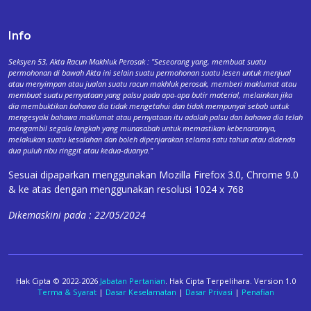
Info
Seksyen 53, Akta Racun Makhluk Perosak : "Seseorang yang, membuat suatu
permohonan di bawah Akta ini selain suatu permohonan suatu lesen untuk menjual
atau menyimpan atau jualan suatu racun makhluk perosak, memberi maklumat atau
membuat suatu pernyataan yang palsu pada apa-apa butir material, melainkan jika
dia membuktikan bahawa dia tidak mengetahui dan tidak mempunyai sebab untuk
mengesyaki bahawa maklumat atau pernyataan itu adalah palsu dan bahawa dia telah
mengambil segala langkah yang munasabah untuk memastikan kebenarannya,
melakukan suatu kesalahan dan boleh dipenjarakan selama satu tahun atau didenda
dua puluh ribu ringgit atau kedua-duanya."
Sesuai dipaparkan menggunakan Mozilla Firefox 3.0, Chrome 9.0
& ke atas dengan menggunakan resolusi 1024 x 768
Dikemaskini pada : 22/05/2024
Hak Cipta © 2022-2026
Jabatan Pertanian
. Hak Cipta Terpelihara. Version 1.0
Terma & Syarat
|
Dasar Keselamatan
|
Dasar Privasi
|
Penafian