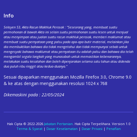
Info
Seksyen 53, Akta Racun Makhluk Perosak : "Seseorang yang, membuat suatu
permohonan di bawah Akta ini selain suatu permohonan suatu lesen untuk menjual
atau menyimpan atau jualan suatu racun makhluk perosak, memberi maklumat atau
membuat suatu pernyataan yang palsu pada apa-apa butir material, melainkan jika
dia membuktikan bahawa dia tidak mengetahui dan tidak mempunyai sebab untuk
mengesyaki bahawa maklumat atau pernyataan itu adalah palsu dan bahawa dia telah
mengambil segala langkah yang munasabah untuk memastikan kebenarannya,
melakukan suatu kesalahan dan boleh dipenjarakan selama satu tahun atau didenda
dua puluh ribu ringgit atau kedua-duanya."
Sesuai dipaparkan menggunakan Mozilla Firefox 3.0, Chrome 9.0
& ke atas dengan menggunakan resolusi 1024 x 768
Dikemaskini pada : 22/05/2024
Hak Cipta © 2022-2026
Jabatan Pertanian
. Hak Cipta Terpelihara. Version 1.0
Terma & Syarat
|
Dasar Keselamatan
|
Dasar Privasi
|
Penafian