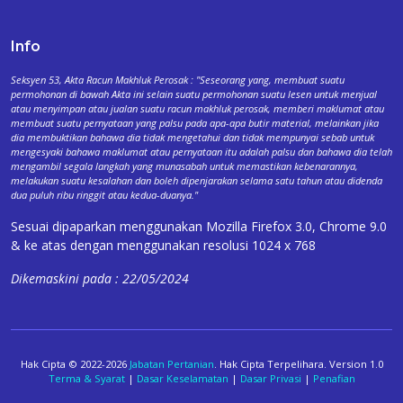
Info
Seksyen 53, Akta Racun Makhluk Perosak : "Seseorang yang, membuat suatu
permohonan di bawah Akta ini selain suatu permohonan suatu lesen untuk menjual
atau menyimpan atau jualan suatu racun makhluk perosak, memberi maklumat atau
membuat suatu pernyataan yang palsu pada apa-apa butir material, melainkan jika
dia membuktikan bahawa dia tidak mengetahui dan tidak mempunyai sebab untuk
mengesyaki bahawa maklumat atau pernyataan itu adalah palsu dan bahawa dia telah
mengambil segala langkah yang munasabah untuk memastikan kebenarannya,
melakukan suatu kesalahan dan boleh dipenjarakan selama satu tahun atau didenda
dua puluh ribu ringgit atau kedua-duanya."
Sesuai dipaparkan menggunakan Mozilla Firefox 3.0, Chrome 9.0
& ke atas dengan menggunakan resolusi 1024 x 768
Dikemaskini pada : 22/05/2024
Hak Cipta © 2022-2026
Jabatan Pertanian
. Hak Cipta Terpelihara. Version 1.0
Terma & Syarat
|
Dasar Keselamatan
|
Dasar Privasi
|
Penafian