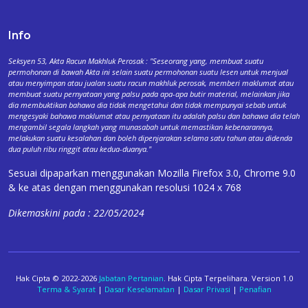
Info
Seksyen 53, Akta Racun Makhluk Perosak : "Seseorang yang, membuat suatu
permohonan di bawah Akta ini selain suatu permohonan suatu lesen untuk menjual
atau menyimpan atau jualan suatu racun makhluk perosak, memberi maklumat atau
membuat suatu pernyataan yang palsu pada apa-apa butir material, melainkan jika
dia membuktikan bahawa dia tidak mengetahui dan tidak mempunyai sebab untuk
mengesyaki bahawa maklumat atau pernyataan itu adalah palsu dan bahawa dia telah
mengambil segala langkah yang munasabah untuk memastikan kebenarannya,
melakukan suatu kesalahan dan boleh dipenjarakan selama satu tahun atau didenda
dua puluh ribu ringgit atau kedua-duanya."
Sesuai dipaparkan menggunakan Mozilla Firefox 3.0, Chrome 9.0
& ke atas dengan menggunakan resolusi 1024 x 768
Dikemaskini pada : 22/05/2024
Hak Cipta © 2022-2026
Jabatan Pertanian
. Hak Cipta Terpelihara. Version 1.0
Terma & Syarat
|
Dasar Keselamatan
|
Dasar Privasi
|
Penafian