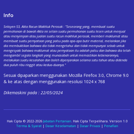
Info
Seksyen 53, Akta Racun Makhluk Perosak : "Seseorang yang, membuat suatu
permohonan di bawah Akta ini selain suatu permohonan suatu lesen untuk menjual
atau menyimpan atau jualan suatu racun makhluk perosak, memberi maklumat atau
membuat suatu pernyataan yang palsu pada apa-apa butir material, melainkan jika
dia membuktikan bahawa dia tidak mengetahui dan tidak mempunyai sebab untuk
mengesyaki bahawa maklumat atau pernyataan itu adalah palsu dan bahawa dia telah
mengambil segala langkah yang munasabah untuk memastikan kebenarannya,
melakukan suatu kesalahan dan boleh dipenjarakan selama satu tahun atau didenda
dua puluh ribu ringgit atau kedua-duanya."
Sesuai dipaparkan menggunakan Mozilla Firefox 3.0, Chrome 9.0
& ke atas dengan menggunakan resolusi 1024 x 768
Dikemaskini pada : 22/05/2024
Hak Cipta © 2022-2026
Jabatan Pertanian
. Hak Cipta Terpelihara. Version 1.0
Terma & Syarat
|
Dasar Keselamatan
|
Dasar Privasi
|
Penafian