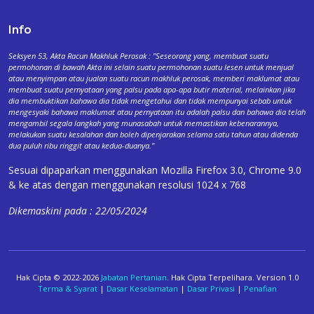
Info
Seksyen 53, Akta Racun Makhluk Perosak : "Seseorang yang, membuat suatu
permohonan di bawah Akta ini selain suatu permohonan suatu lesen untuk menjual
atau menyimpan atau jualan suatu racun makhluk perosak, memberi maklumat atau
membuat suatu pernyataan yang palsu pada apa-apa butir material, melainkan jika
dia membuktikan bahawa dia tidak mengetahui dan tidak mempunyai sebab untuk
mengesyaki bahawa maklumat atau pernyataan itu adalah palsu dan bahawa dia telah
mengambil segala langkah yang munasabah untuk memastikan kebenarannya,
melakukan suatu kesalahan dan boleh dipenjarakan selama satu tahun atau didenda
dua puluh ribu ringgit atau kedua-duanya."
Sesuai dipaparkan menggunakan Mozilla Firefox 3.0, Chrome 9.0
& ke atas dengan menggunakan resolusi 1024 x 768
Dikemaskini pada : 22/05/2024
Hak Cipta © 2022-2026
Jabatan Pertanian
. Hak Cipta Terpelihara. Version 1.0
Terma & Syarat
|
Dasar Keselamatan
|
Dasar Privasi
|
Penafian