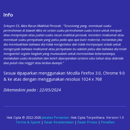
Info
Seksyen 53, Akta Racun Makhluk Perosak : "Seseorang yang, membuat suatu
permohonan di bawah Akta ini selain suatu permohonan suatu lesen untuk menjual
atau menyimpan atau jualan suatu racun makhluk perosak, memberi maklumat atau
membuat suatu pernyataan yang palsu pada apa-apa butir material, melainkan jika
dia membuktikan bahawa dia tidak mengetahui dan tidak mempunyai sebab untuk
mengesyaki bahawa maklumat atau pernyataan itu adalah palsu dan bahawa dia telah
mengambil segala langkah yang munasabah untuk memastikan kebenarannya,
melakukan suatu kesalahan dan boleh dipenjarakan selama satu tahun atau didenda
dua puluh ribu ringgit atau kedua-duanya."
Sesuai dipaparkan menggunakan Mozilla Firefox 3.0, Chrome 9.0
& ke atas dengan menggunakan resolusi 1024 x 768
Dikemaskini pada : 22/05/2024
Hak Cipta © 2022-2026
Jabatan Pertanian
. Hak Cipta Terpelihara. Version 1.0
Terma & Syarat
|
Dasar Keselamatan
|
Dasar Privasi
|
Penafian