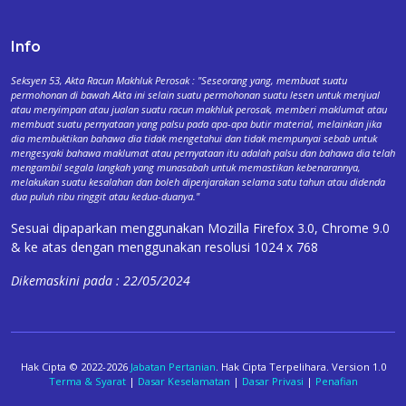
Info
Seksyen 53, Akta Racun Makhluk Perosak : "Seseorang yang, membuat suatu
permohonan di bawah Akta ini selain suatu permohonan suatu lesen untuk menjual
atau menyimpan atau jualan suatu racun makhluk perosak, memberi maklumat atau
membuat suatu pernyataan yang palsu pada apa-apa butir material, melainkan jika
dia membuktikan bahawa dia tidak mengetahui dan tidak mempunyai sebab untuk
mengesyaki bahawa maklumat atau pernyataan itu adalah palsu dan bahawa dia telah
mengambil segala langkah yang munasabah untuk memastikan kebenarannya,
melakukan suatu kesalahan dan boleh dipenjarakan selama satu tahun atau didenda
dua puluh ribu ringgit atau kedua-duanya."
Sesuai dipaparkan menggunakan Mozilla Firefox 3.0, Chrome 9.0
& ke atas dengan menggunakan resolusi 1024 x 768
Dikemaskini pada : 22/05/2024
Hak Cipta © 2022-2026
Jabatan Pertanian
. Hak Cipta Terpelihara. Version 1.0
Terma & Syarat
|
Dasar Keselamatan
|
Dasar Privasi
|
Penafian