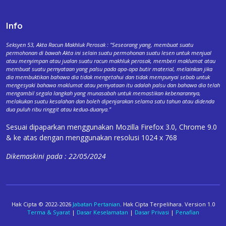
Info
Seksyen 53, Akta Racun Makhluk Perosak : "Seseorang yang, membuat suatu
permohonan di bawah Akta ini selain suatu permohonan suatu lesen untuk menjual
atau menyimpan atau jualan suatu racun makhluk perosak, memberi maklumat atau
membuat suatu pernyataan yang palsu pada apa-apa butir material, melainkan jika
dia membuktikan bahawa dia tidak mengetahui dan tidak mempunyai sebab untuk
mengesyaki bahawa maklumat atau pernyataan itu adalah palsu dan bahawa dia telah
mengambil segala langkah yang munasabah untuk memastikan kebenarannya,
melakukan suatu kesalahan dan boleh dipenjarakan selama satu tahun atau didenda
dua puluh ribu ringgit atau kedua-duanya."
Sesuai dipaparkan menggunakan Mozilla Firefox 3.0, Chrome 9.0
& ke atas dengan menggunakan resolusi 1024 x 768
Dikemaskini pada : 22/05/2024
Hak Cipta © 2022-2026
Jabatan Pertanian
. Hak Cipta Terpelihara. Version 1.0
Terma & Syarat
|
Dasar Keselamatan
|
Dasar Privasi
|
Penafian