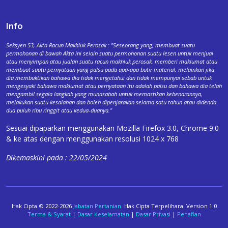
Info
Seksyen 53, Akta Racun Makhluk Perosak : "Seseorang yang, membuat suatu
permohonan di bawah Akta ini selain suatu permohonan suatu lesen untuk menjual
atau menyimpan atau jualan suatu racun makhluk perosak, memberi maklumat atau
membuat suatu pernyataan yang palsu pada apa-apa butir material, melainkan jika
dia membuktikan bahawa dia tidak mengetahui dan tidak mempunyai sebab untuk
mengesyaki bahawa maklumat atau pernyataan itu adalah palsu dan bahawa dia telah
mengambil segala langkah yang munasabah untuk memastikan kebenarannya,
melakukan suatu kesalahan dan boleh dipenjarakan selama satu tahun atau didenda
dua puluh ribu ringgit atau kedua-duanya."
Sesuai dipaparkan menggunakan Mozilla Firefox 3.0, Chrome 9.0
& ke atas dengan menggunakan resolusi 1024 x 768
Dikemaskini pada : 22/05/2024
Hak Cipta © 2022-2026
Jabatan Pertanian
. Hak Cipta Terpelihara. Version 1.0
Terma & Syarat
|
Dasar Keselamatan
|
Dasar Privasi
|
Penafian