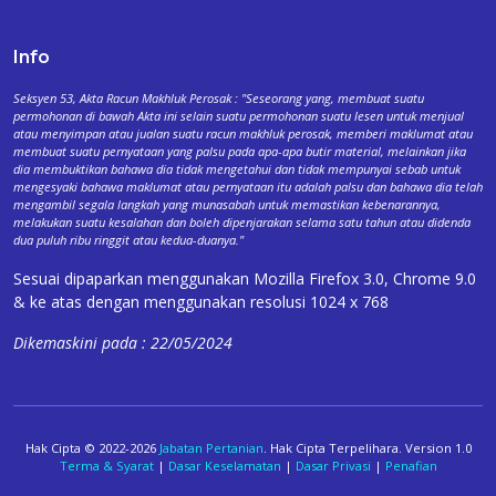
Info
Seksyen 53, Akta Racun Makhluk Perosak : "Seseorang yang, membuat suatu
permohonan di bawah Akta ini selain suatu permohonan suatu lesen untuk menjual
atau menyimpan atau jualan suatu racun makhluk perosak, memberi maklumat atau
membuat suatu pernyataan yang palsu pada apa-apa butir material, melainkan jika
dia membuktikan bahawa dia tidak mengetahui dan tidak mempunyai sebab untuk
mengesyaki bahawa maklumat atau pernyataan itu adalah palsu dan bahawa dia telah
mengambil segala langkah yang munasabah untuk memastikan kebenarannya,
melakukan suatu kesalahan dan boleh dipenjarakan selama satu tahun atau didenda
dua puluh ribu ringgit atau kedua-duanya."
Sesuai dipaparkan menggunakan Mozilla Firefox 3.0, Chrome 9.0
& ke atas dengan menggunakan resolusi 1024 x 768
Dikemaskini pada : 22/05/2024
Hak Cipta © 2022-2026
Jabatan Pertanian
. Hak Cipta Terpelihara. Version 1.0
Terma & Syarat
|
Dasar Keselamatan
|
Dasar Privasi
|
Penafian