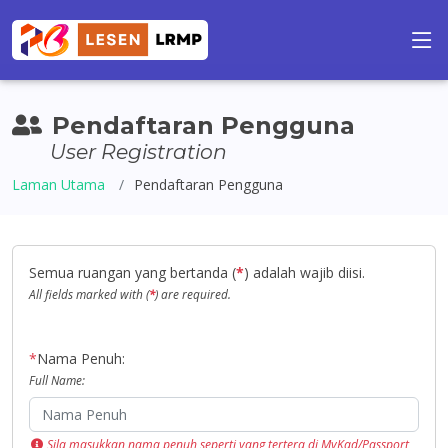
Pendaftaran Pengguna
User Registration
Laman Utama
Pendaftaran Pengguna
Semua ruangan yang bertanda (
*
) adalah wajib diisi.
All fields marked with (
*
) are required.
*
Nama Penuh:
Full Name:
Sila masukkan nama penuh seperti yang tertera di MyKad/Passport