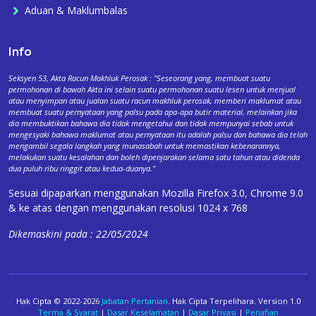
Aduan & Maklumbalas
Info
Seksyen 53, Akta Racun Makhluk Perosak : "Seseorang yang, membuat suatu
permohonan di bawah Akta ini selain suatu permohonan suatu lesen untuk menjual
atau menyimpan atau jualan suatu racun makhluk perosak, memberi maklumat atau
membuat suatu pernyataan yang palsu pada apa-apa butir material, melainkan jika
dia membuktikan bahawa dia tidak mengetahui dan tidak mempunyai sebab untuk
mengesyaki bahawa maklumat atau pernyataan itu adalah palsu dan bahawa dia telah
mengambil segala langkah yang munasabah untuk memastikan kebenarannya,
melakukan suatu kesalahan dan boleh dipenjarakan selama satu tahun atau didenda
dua puluh ribu ringgit atau kedua-duanya."
Sesuai dipaparkan menggunakan Mozilla Firefox 3.0, Chrome 9.0
& ke atas dengan menggunakan resolusi 1024 x 768
Dikemaskini pada : 22/05/2024
Hak Cipta © 2022-2026
Jabatan Pertanian
. Hak Cipta Terpelihara. Version 1.0
Terma & Syarat
|
Dasar Keselamatan
|
Dasar Privasi
|
Penafian