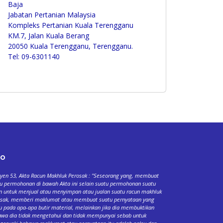
Baja
Jabatan Pertanian Malaysia
Kompleks Pertanian Kuala Terengganu
KM.7, Jalan Kuala Berang
20050 Kuala Terengganu, Terengganu.
Tel: 09-6301140
fo
yen 53, Akta Racun Makhluk Perosak : "Seseorang yang, membuat
u permohonan di bawah Akta ini selain suatu permohonan suatu
n untuk menjual atau menyimpan atau jualan suatu racun makhluk
osak, memberi maklumat atau membuat suatu pernyataan yang
u pada apa-apa butir material, melainkan jika dia membuktikan
wa dia tidak mengetahui dan tidak mempunyai sebab untuk