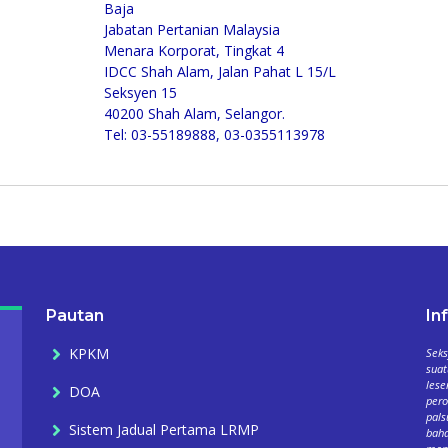
Baja
Jabatan Pertanian Malaysia
Menara Korporat, Tingkat 4
IDCC Shah Alam, Jalan Pahat L 15/L
Seksyen 15
40200 Shah Alam, Selangor.
Tel: 03-55189888, 03-0355113978
Pautan
In
KPKM
Seks
suat
lese
DOA
per
pals
Sistem Jadual Pertama LRMP
baha