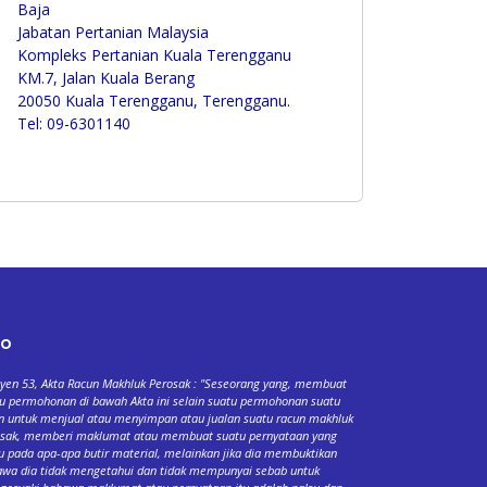
Baja
Jabatan Pertanian Malaysia
Kompleks Pertanian Kuala Terengganu
KM.7, Jalan Kuala Berang
20050 Kuala Terengganu, Terengganu.
Tel: 09-6301140
fo
yen 53, Akta Racun Makhluk Perosak : "Seseorang yang, membuat
u permohonan di bawah Akta ini selain suatu permohonan suatu
n untuk menjual atau menyimpan atau jualan suatu racun makhluk
osak, memberi maklumat atau membuat suatu pernyataan yang
u pada apa-apa butir material, melainkan jika dia membuktikan
wa dia tidak mengetahui dan tidak mempunyai sebab untuk