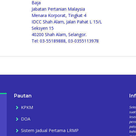
Baja
Jabatan Pertanian Malaysia
Menara Korporat, Tingkat 4
IDCC Shah Alam, Jalan Pahat L 15/L
Seksyen 15
40200 Shah Alam, Selangor.
Tel: 03-55189888, 03-0355113978
Pautan
In
KPKM
Seks
suat
lese
DOA
per
pals
Sistem Jadual Pertama LRMP
baha