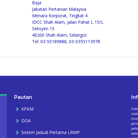
Baja
Jabatan Pertanian Malaysia
Menara Korporat, Tingkat 4
IDCC Shah Alam, Jalan Pahat L 15/L
Seksyen 15
40200 Shah Alam, Selangor.
Tel: 03-55189888, 03-0355113978
Pautan
In
KPKM
Seks
suat
lese
DOA
per
pals
Sistem Jadual Pertama LRMP
baha