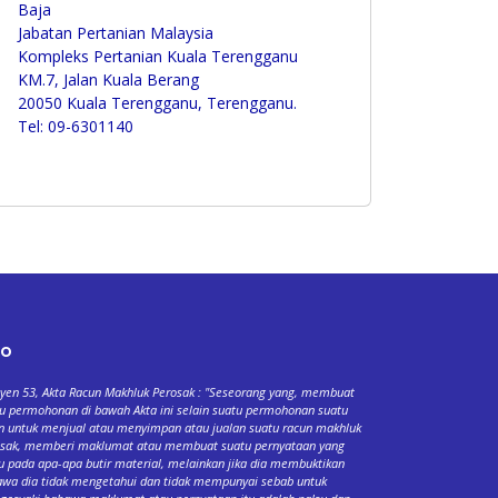
Baja
Jabatan Pertanian Malaysia
Kompleks Pertanian Kuala Terengganu
KM.7, Jalan Kuala Berang
20050 Kuala Terengganu, Terengganu.
Tel: 09-6301140
fo
yen 53, Akta Racun Makhluk Perosak : "Seseorang yang, membuat
u permohonan di bawah Akta ini selain suatu permohonan suatu
n untuk menjual atau menyimpan atau jualan suatu racun makhluk
osak, memberi maklumat atau membuat suatu pernyataan yang
u pada apa-apa butir material, melainkan jika dia membuktikan
wa dia tidak mengetahui dan tidak mempunyai sebab untuk